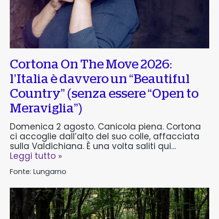
Cortona On The Move 2026:
l’Italia è davvero un “Beautiful
Country” (senza essere “Open to
Meraviglia”)
Domenica 2 agosto. Canicola piena. Cortona
ci accoglie dall’alto del suo colle, affacciata
sulla Valdichiana. È una volta saliti qui…
Leggi tutto »
Fonte:
Lungarno