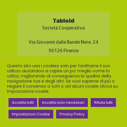
Tabloid
Società Cooperativa
Via Giovanni dalle Bande Nere, 24
50126 Firenze
Tel. 055 6587611
Questo sito usa i cookies solo per facilitarne il suo
utilizzo aiutandoci a capire un po' meglio come lo
info@tabloidcoop.it
utilizzi, migliorando di conseguenza la qualità della
navigazione tua e degli altri. Se vuoi saperne di più o
negare il consenso a tutti o ad alcuni cookie clicca su
impostazioni cookie.
Accetta tutti
Accetta solo necessari
Rifiuta tutti
Contatti
Impostazioni Cookie
Privacy Policy
Informativa sulla privacy